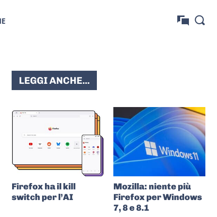
NE
LEGGI ANCHE...
Firefox ha il kill
Mozilla: niente più
switch per l’AI
Firefox per Windows
7, 8 e 8.1