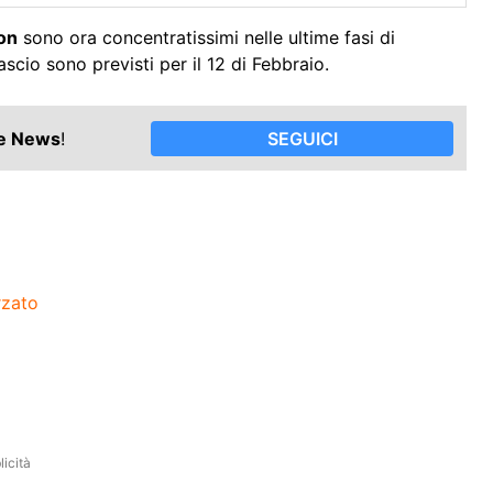
on
sono ora concentratissimi nelle ultime fasi di
lascio sono previsti per il 12 di Febbraio.
le News
!
SEGUICI
rzato
icità