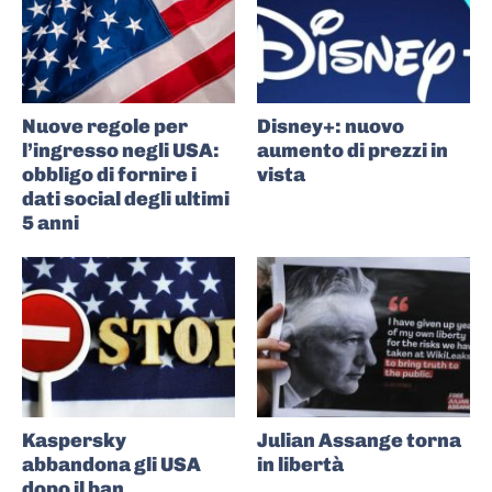
Nuove regole per
Disney+: nuovo
l’ingresso negli USA:
aumento di prezzi in
obbligo di fornire i
vista
dati social degli ultimi
5 anni
Kaspersky
Julian Assange torna
abbandona gli USA
in libertà
dopo il ban