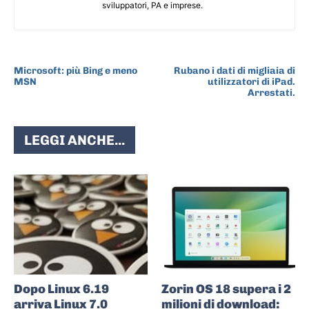
sviluppatori, PA e imprese.
ARTICOLO PRECEDENTE
ARTICOLO SUCCESSIVO
Microsoft: più Bing e meno
Rubano i dati di migliaia di
MSN
utilizzatori di iPad.
Arrestati.
LEGGI ANCHE...
Dopo Linux 6.19
Zorin OS 18 supera i 2
arriva Linux 7.0
milioni di download: