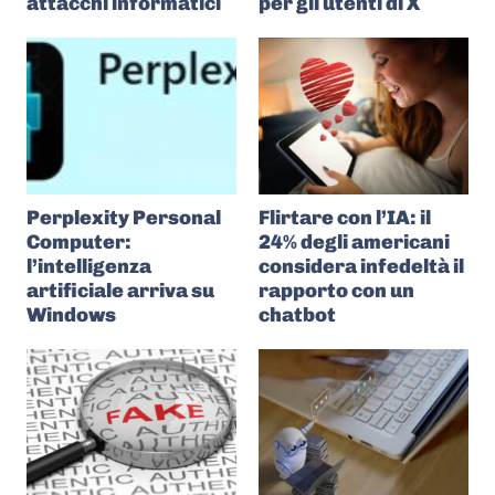
attacchi informatici
per gli utenti di X
Perplexity Personal
Flirtare con l’IA: il
Computer:
24% degli americani
l’intelligenza
considera infedeltà il
artificiale arriva su
rapporto con un
Windows
chatbot