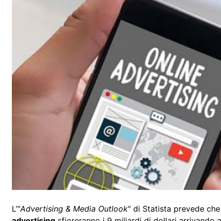
L’"
Advertising & Media Outlook
" di Statista prevede che 
advertising
sfioreranno i 9 miliardi di dollari arrivand