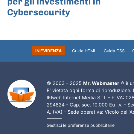
per gli investimenti in
Cybersecurity
IN EVIDENZA
Guida HTML
Guida CSS
© 2003 - 2025
Mr. Webmaster
® è un
E' vietata ogni forma di riproduzione.
IKIweb Internet Media S.r.l. - P.IVA: 
294824 - Cap. soc. 10.000 Eu i.v. - Sed
A. (VA) - Sede operativa: Vicolo dell'
Gestisci le preferenze pubblicitarie