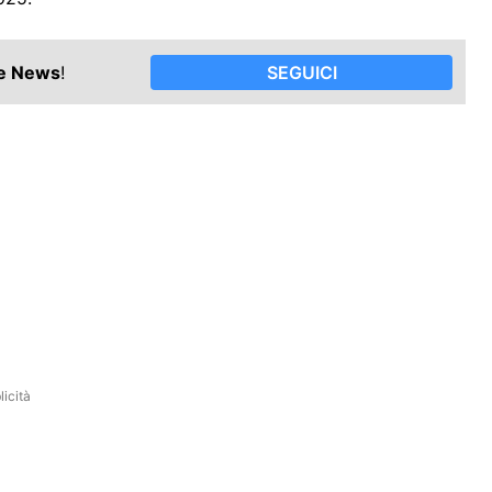
le News
!
SEGUICI
icità