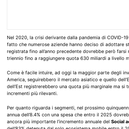
Nel 2020, la crisi derivante dalla pandemia di COVID-19 h
fatto che numerose aziende hanno deciso di adottare str
registrata fino all’anno precedente dovrebbe però farsi 
triennio fino a raggiungere quota 630 miliardi a livello 
Come è facile intuire, ad oggi la maggior parte degli in
America, seguirebbero il mercato asiatico e quello dell
dell’Est registrerebbero una quota più marginale ma si 
incrementi più rilevanti.
Per quanto riguarda i segmenti, nel prossimo quinquenn
annua dell’8.4% con una spesa che entro il 2025 dovreb
ancora più importante l’incremento annuale del
Social a
dell’83% detenuta dal solo ecosistema mobile entro il 2