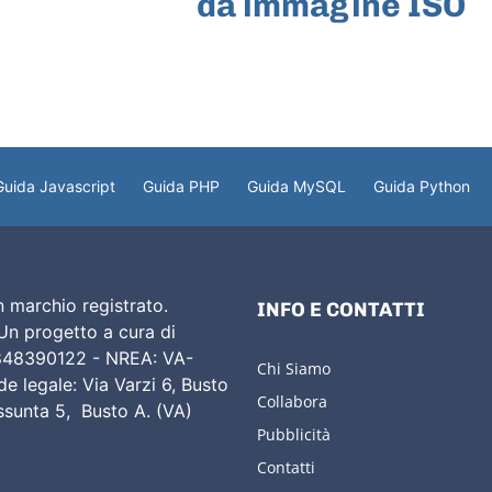
da immagine ISO
Guida Javascript
Guida PHP
Guida MySQL
Guida Python
 marchio registrato.
INFO E CONTATTI
 Un progetto a cura di
02848390122 - NREA: VA-
Chi Siamo
e legale: Via Varzi 6, Busto
Collabora
Assunta 5, Busto A. (VA)
Pubblicità
Contatti