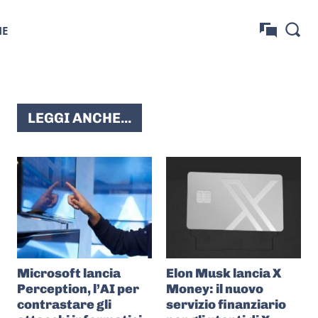
NE
LEGGI ANCHE...
Microsoft lancia
Elon Musk lancia X
Perception, l’AI per
Money: il nuovo
contrastare gli
servizio finanziario