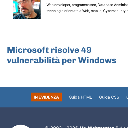
Web developer, programmatore, Database Administrat
tecnologie orientate a Web, mobile, Cybersecurity e
ARTICOLO PRECEDENTE
Microsoft risolve 49
vulnerabilità per Windows
IN EVIDENZA
Guida HTML
Guida CSS
© 2003 - 2025
Mr. Webmaster
® è un