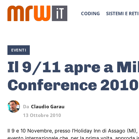
CODING
SISTEMI E RETI
EVENTI
Il 9/11 apre a M
Conference 2010
Da
Claudio Garau
13 Ottobre 2010
Il 9 e 10 Novembre, presso l’Holiday Inn di Assago (MI), 
evento internazionale che, per la prima volta, approda in 