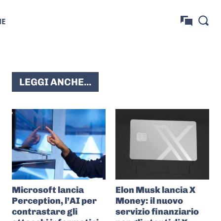
NE
LEGGI ANCHE...
Microsoft lancia
Elon Musk lancia X
Perception, l’AI per
Money: il nuovo
contrastare gli
servizio finanziario