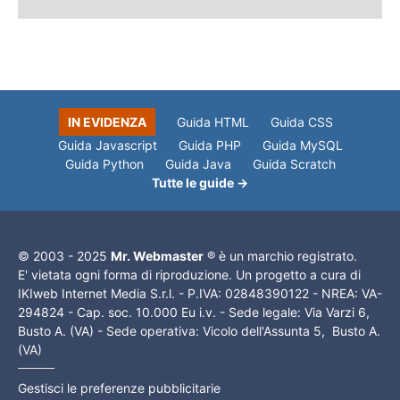
IN EVIDENZA
Guida HTML
Guida CSS
Guida Javascript
Guida PHP
Guida MySQL
Guida Python
Guida Java
Guida Scratch
Tutte le guide →
© 2003 - 2025
Mr. Webmaster
® è un marchio registrato.
E' vietata ogni forma di riproduzione. Un progetto a cura di
IKIweb Internet Media S.r.l. - P.IVA: 02848390122 - NREA: VA-
294824 - Cap. soc. 10.000 Eu i.v. - Sede legale: Via Varzi 6,
Busto A. (VA) - Sede operativa: Vicolo dell'Assunta 5, Busto A.
(VA)
Gestisci le preferenze pubblicitarie