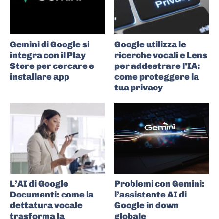
Gemini di Google si
Google utilizza le
integra con il Play
ricerche vocali e Lens
Store per cercare e
per addestrare l’IA:
installare app
come proteggere la
tua privacy
L’AI di Google
Problemi con Gemini:
Documenti: come la
l’assistente AI di
dettatura vocale
Google in down
trasforma la
globale