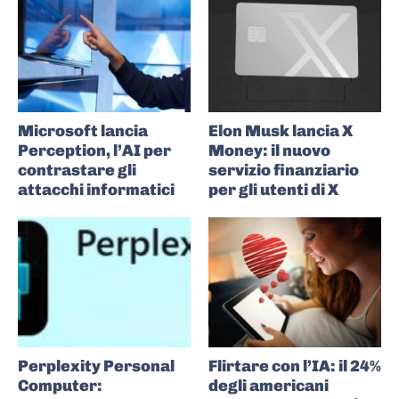
Microsoft lancia
Elon Musk lancia X
Perception, l’AI per
Money: il nuovo
contrastare gli
servizio finanziario
attacchi informatici
per gli utenti di X
Perplexity Personal
Flirtare con l’IA: il 24%
Computer:
degli americani