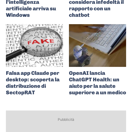
l’intelligenza
considera infedeltà il
artificiale arriva su
rapporto con un
Windows
chatbot
Falsa app Claude per
OpenAI lancia
desktop: scoperta la
ChatGPT Health: un
distribuzione di
aiuto per la salute
SectopRAT
superiore a un medico
Pubblicità