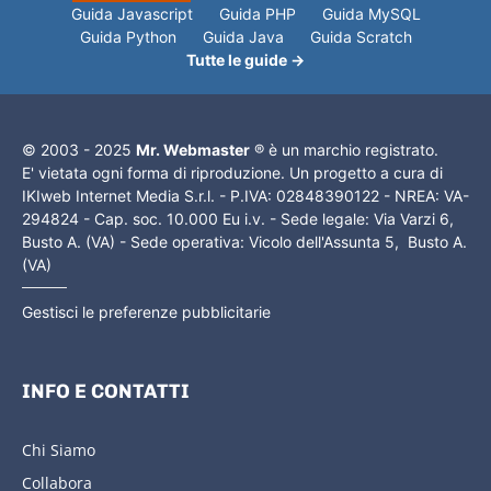
Guida Javascript
Guida PHP
Guida MySQL
Guida Python
Guida Java
Guida Scratch
Tutte le guide →
© 2003 - 2025
Mr. Webmaster
® è un marchio registrato.
E' vietata ogni forma di riproduzione. Un progetto a cura di
IKIweb Internet Media S.r.l. - P.IVA: 02848390122 - NREA: VA-
294824 - Cap. soc. 10.000 Eu i.v. - Sede legale: Via Varzi 6,
Busto A. (VA) - Sede operativa: Vicolo dell'Assunta 5, Busto A.
(VA)
Gestisci le preferenze pubblicitarie
INFO E CONTATTI
Chi Siamo
Collabora