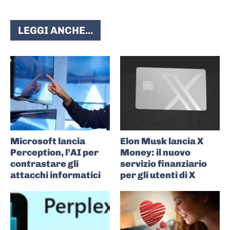
LEGGI ANCHE...
Microsoft lancia
Elon Musk lancia X
Perception, l’AI per
Money: il nuovo
contrastare gli
servizio finanziario
attacchi informatici
per gli utenti di X