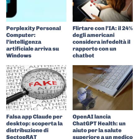
Perplexity Personal
Flirtare con l’IA: il 24%
Computer:
degli americani
l’intelligenza
considera infedeltà il
artificiale arriva su
rapporto con un
Windows
chatbot
Falsa app Claude per
OpenAI lancia
desktop: scoperta la
ChatGPT Health: un
distribuzione di
aiuto per la salute
SectopRAT
superiore a un medico