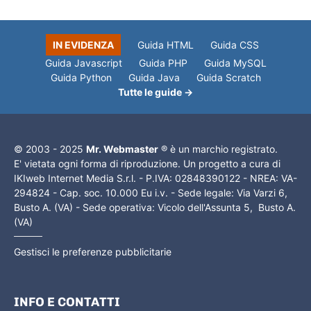
IN EVIDENZA
Guida HTML
Guida CSS
Guida Javascript
Guida PHP
Guida MySQL
Guida Python
Guida Java
Guida Scratch
Tutte le guide →
© 2003 - 2025
Mr. Webmaster
® è un marchio registrato.
E' vietata ogni forma di riproduzione. Un progetto a cura di
IKIweb Internet Media S.r.l. - P.IVA: 02848390122 - NREA: VA-
294824 - Cap. soc. 10.000 Eu i.v. - Sede legale: Via Varzi 6,
Busto A. (VA) - Sede operativa: Vicolo dell'Assunta 5, Busto A.
(VA)
Gestisci le preferenze pubblicitarie
INFO E CONTATTI