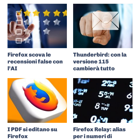
Firefox scova le
Thunderbird: con la
recensioni false con
versione 115
l’AI
cambierà tutto
I PDF si editano su
Firefox Relay: alias
Firefox
per i numeri di