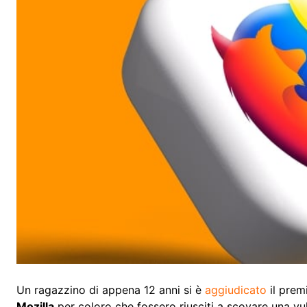
Un ragazzino di appena 12 anni si è
aggiudicato
il prem
Mozilla
per coloro che fossero riusciti a scovare una vul