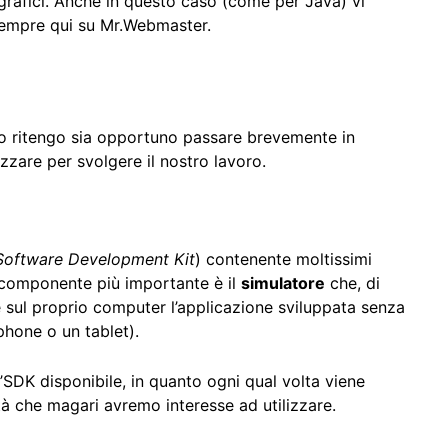
i grafici. Anche in questo caso (come per Java) vi
sempre qui su Mr.Webmaster.
oro ritengo sia opportuno passare brevemente in
zzare per svolgere il nostro lavoro.
Software Development Kit
) contenente moltissimi
l componente più importante è il
simulatore
che, di
e sul proprio computer l’applicazione sviluppata senza
phone o un tablet).
l’SDK disponibile, in quanto ogni qual volta viene
tà che magari avremo interesse ad utilizzare.