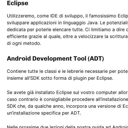
Eclipse
Utilizzeremo, come IDE di sviluppo, il famosissimo Eclips
sviluppare applicazioni in linguaggio Java. Le potenzial
dedicata per poterle elencare tutte. Ci limitiamo a dir
efficiente grazie al quale, oltre a velocizzare la scrittu
di ogni metodo.
Android Development Tool (ADT)
Contiene tutte le classi e le lebrerie necessarie per pot
insieme all’SDK sotto forma di plugin per Eclipse.
Se avete già installato Eclipse sul vostro computer allor
caso contrario è consigliabile procedere all’installazion
SDK che, da qualche anno, incorpora una versione di Ecl
un’installazione specifica per ADT.
Nelle prossime due lezioni della nostra guida ad Android