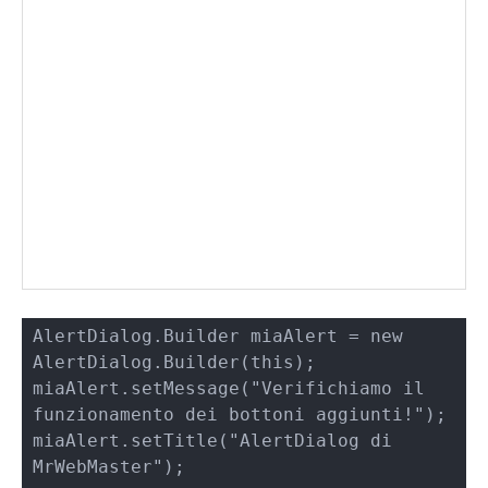
AlertDialog.Builder miaAlert = new 
AlertDialog.Builder(this);

miaAlert.setMessage("Verifichiamo il 
funzionamento dei bottoni aggiunti!");

miaAlert.setTitle("AlertDialog di 
MrWebMaster");
