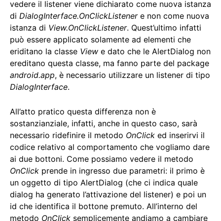
vedere il listener viene dichiarato come nuova istanza
di
DialogInterface.OnClickListener
e non come nuova
istanza di
View.OnClickListener
. Quest’ultimo infatti
può essere applicato solamente ad elementi che
eriditano la classe
View
e dato che le AlertDialog non
ereditano questa classe, ma fanno parte del package
android.app
, è necessario utilizzare un listener di tipo
DialogInterface
.
All’atto pratico questa differenza non è
sostanzianziale, infatti, anche in questo caso, sarà
necessario ridefinire il metodo
OnClick
ed inserirvi il
codice relativo al comportamento che vogliamo dare
ai due bottoni. Come possiamo vedere il metodo
OnClick
prende in ingresso due parametri: il primo è
un oggetto di tipo AlertDialog (che ci indica quale
dialog ha generato l’attivazione del listener) e poi un
id che identifica il bottone premuto. All’interno del
metodo
OnClick
semplicemente andiamo a cambiare