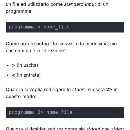
un file ed utilizzarlo come
standard input
di un
programma:
programma < nome_file
Come potete notare, la sintassi è la medesima; ciò
che cambia è la “direzione”:
>
(in uscita)
<
(in entrata)
Qualora si voglia redirigere lo
stderr
, si userà
2>
in
questo modo:
programma 2> nome_file
Qualora si desideri redirezionare sia
stdout
che
stderr