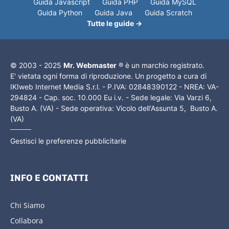
Guida Javascript
Guida PHP
Guida MySQL
Guida Python
Guida Java
Guida Scratch
Tutte le guide →
© 2003 - 2025
Mr. Webmaster
® è un marchio registrato.
E' vietata ogni forma di riproduzione. Un progetto a cura di
IKIweb Internet Media S.r.l. - P.IVA: 02848390122 - NREA: VA-
294824 - Cap. soc. 10.000 Eu i.v. - Sede legale: Via Varzi 6,
Busto A. (VA) - Sede operativa: Vicolo dell'Assunta 5, Busto A.
(VA)
Gestisci le preferenze pubblicitarie
INFO E CONTATTI
Chi Siamo
Collabora