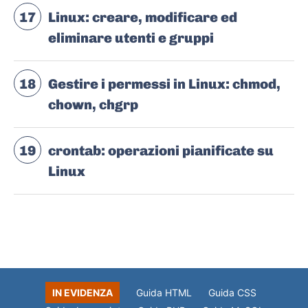
17
Linux: creare, modificare ed
eliminare utenti e gruppi
18
Gestire i permessi in Linux: chmod,
chown, chgrp
19
crontab: operazioni pianificate su
Linux
IN EVIDENZA
Guida HTML
Guida CSS