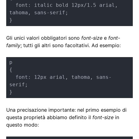
  font: italic bold 12px/1.5 arial, 
tahoma, sans-serif;    

}
Gli unici valori obbligatori sono
font-size
e
font-
family
; tutti gli altri sono facoltativi. Ad esempio:
p

{

  font: 12px arial, tahoma, sans-
serif;    

}
Una precisazione importante: nel primo esempio di
questa proprietà abbiamo definito il
font-size
in
questo modo: