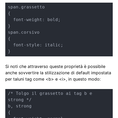
span.grassetto

{

  font-weight: bold;

}

span.corsivo

{

  font-style: italic;

}
Si noti che attraverso queste proprietà è possibile
anche sovvertire la stilizzazione di default impostata
per taluni tag come <b> e <i>, in questo modo:
/* Tolgo il grassetto ai tag b e 
strong */

b, strong

{
