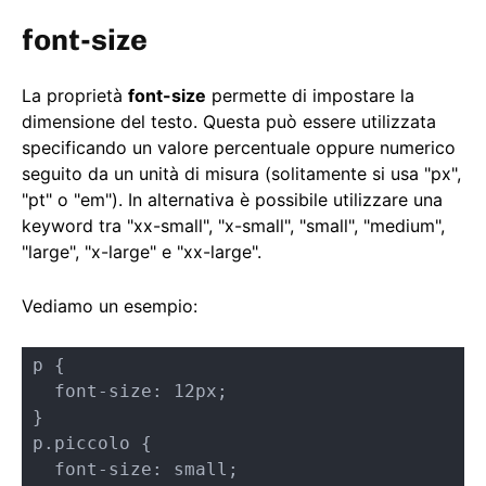
font-size
La proprietà
font-size
permette di impostare la
dimensione del testo. Questa può essere utilizzata
specificando un valore percentuale oppure numerico
seguito da un unità di misura (solitamente si usa "px",
"pt" o "em"). In alternativa è possibile utilizzare una
keyword tra "xx-small", "x-small", "small", "medium",
"large", "x-large" e "xx-large".
Vediamo un esempio:
p {

  font-size: 12px;    

}

p.piccolo {

  font-size: small;    
