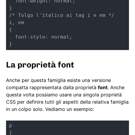
  font-weight: normal;

}

/* Tolgo l'italico ai tag i e em */

i, em

{

  font-style: normal;

}
La proprietà font
Anche per questa famiglia esiste una versione
compatta rappresentata dalla proprietà
font
. Anche
questa volta possiamo usare una singola proprietà
CSS per definire tutti gli aspetti della relativa famiglia
in un colpo solo. Vediamo un esempio:
p

{
