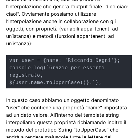
l’interpolazione che genera l’output finale "dico ciao:
ciao!". Ovviamente possiamo utilizzare
l’interpolazione anche in collaborazione con gli
oggetti, con proprietà (variabili appartenenti ad
un’istanza) e metodi (funzioni appartenenti ad
un’istanza):
var user = {name: 'Riccardo Degni'};

console.log(`Grazie per esserti 
registrato, 
${user.name.toUpperCase()}.`);
In questo caso abbiamo un oggetto denominato
"user" che contiene una proprietà "name" impostata
ad un dato valore. All’interno del template string
interpoliamo questa proprietà richiamando inoltre il
metodo del prototipo String "toUpperCase" che
andrà a rendere maiuscole tutte le lettere del