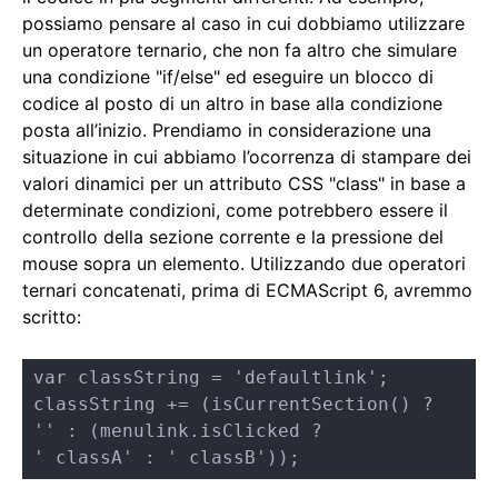
possiamo pensare al caso in cui dobbiamo utilizzare
un operatore ternario, che non fa altro che simulare
una condizione "if/else" ed eseguire un blocco di
codice al posto di un altro in base alla condizione
posta all’inizio. Prendiamo in considerazione una
situazione in cui abbiamo l’ocorrenza di stampare dei
valori dinamici per un attributo CSS "class" in base a
determinate condizioni, come potrebbero essere il
controllo della sezione corrente e la pressione del
mouse sopra un elemento. Utilizzando due operatori
ternari concatenati, prima di ECMAScript 6, avremmo
scritto:
var classString = 'defaultlink';

classString += (isCurrentSection() ?

'' : (menulink.isClicked ?

' classA' : ' classB'));