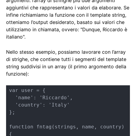
argomenti: l’array di stringhe più due argomenti
aggiuntivi che rappresentano i valori da elaborare. Se
infine richiamiamo la funzione con il template string,
otteniamo l’output desiderato, basato sui valori che
utilizziamo in chiamata, ovvero: "Dunque, Riccardo è
italiano".
Nello stesso esempio, possiamo lavorare con l’array
di strighe, che contiene tutti i segmenti del template
string suddivisi in un array (il primo argomento della
funzione):
var user = {

  'name': 'Riccardo',

  'country': 'Italy'

};

function fntag(strings, name, country) 
{
