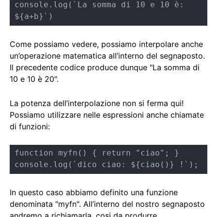
console.log(`La somma di 10 e 10 è: 
${a+b}`)
Come possiamo vedere, possiamo interpolare anche
un’operazione matematica all’interno del segnaposto.
Il precedente codice produce dunque "La somma di
10 e 10 è 20".
La potenza dell’interpolazione non si ferma qui!
Possiamo utilizzare nelle espressioni anche chiamate
di funzioni:
function myfn() { return "ciao"; }

console.log(`dico ciao: ${ciao()} !`);
In questo caso abbiamo definito una funzione
denominata "myfn". All’interno del nostro segnaposto
andremo a richiamarla, cosi da produrre