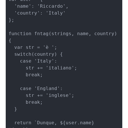
  'name': 'Riccardo',

  'country': 'Italy'

};

function fntag(strings, name, country) 
{

  var str = 'è ';

  switch(country) {

    case 'Italy':

      str += 'italiano';

      break;

    case 'England':

      str += 'inglese';

      break;

  }

  return `Dunque, ${user.name} 