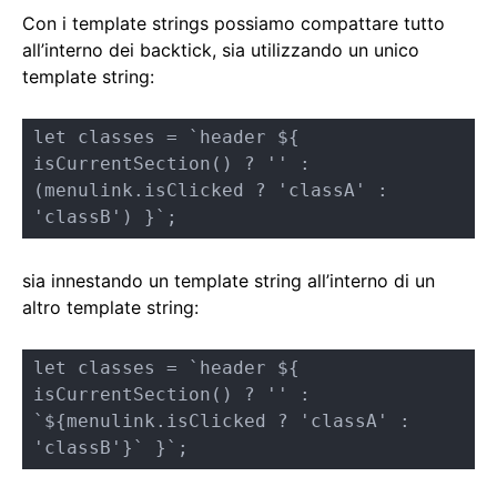
Con i template strings possiamo compattare tutto
all’interno dei backtick, sia utilizzando un unico
template string:
let classes = `header ${ 
isCurrentSection() ? '' :

(menulink.isClicked ? 'classA' : 
'classB') }`;
sia innestando un template string all’interno di un
altro template string:
let classes = `header ${ 
isCurrentSection() ? '' :

`${menulink.isClicked ? 'classA' : 
'classB'}` }`;