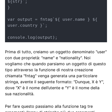
${str}`;

}

var output = fntag`${ user.name } ${ 
user.country }`;

console.log(output);
Prima di tutto, creiamo un oggetto denominato "user"
con due proprietà: "name" e "nationality". Noi
vogliamo che quando parsiamo un oggetto di questo
tipo attraverso la funzione di nostra creazione
chiamata "fntag" venga generata una particolare
stringa, avente il seguente formato: "Dunque, X è Y",
dove "X" è il nome dell’utente e "Y" è il nome della
sua nazionalità.
Per fare questo passiamo alla funzione tag tre