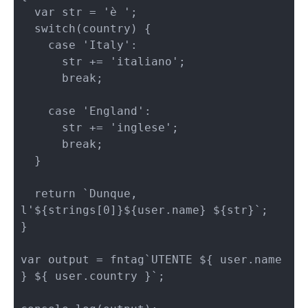
  var str = 'è ';

  switch(country) {

    case 'Italy':

      str += 'italiano';

      break;

    case 'England':

      str += 'inglese';

      break;

  }

  return `Dunque, 
l'${strings[0]}${user.name} ${str}`;

}

var output = fntag`UTENTE ${ user.name 
} ${ user.country }`;
