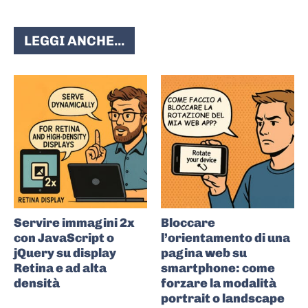
LEGGI ANCHE...
Servire immagini 2x
Bloccare
con JavaScript o
l’orientamento di una
jQuery su display
pagina web su
Retina e ad alta
smartphone: come
densità
forzare la modalità
portrait o landscape