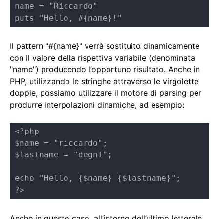
name = "Riccardo"

puts "Hello, #{name}!"
Il pattern "#{name}" verrà sostituito dinamicamente
con il valore della rispettiva variabile (denominata
"name") producendo l’opportuno risultato. Anche in
PHP, utilizzando le stringhe attraverso le virgolette
doppie, possiamo utilizzare il motore di parsing per
produrre interpolazioni dinamiche, ad esempio:
<?php

$name = "riccardo";

$lastname = "degni";

echo "Hello, {$name} {$lastname}";

?>
Anche in questo caso, all’interno dell’ultimo letterale