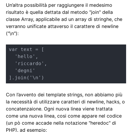
Un’altra possibilità per raggiungere il medesimo
risultato è quella dettata dal metodo "join" della
classe Array, applicabile ad un array di stringhe, che
verranno unificate attaverso il carattere di newline
("\n"):
var text = [

  'hello',

  'riccardo',

  'degni'

].join('\n')
Con l’avvento dei template strings, non abbiamo più
la necessità di utilizzare caratteri di newline, hacks, o
concatenzaione. Ogni nuova linea viene trattata
come una nuova linea, cosi come appare nel codice
(un pò come accade nella notazione "heredoc" di
PHP), ad esempio: