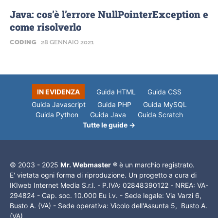
Java: cos’è l’errore NullPointerException e
come risolverlo
CODING
28 GENNAIO 2021
IN EVIDENZA
Guida HTML
Guida CSS
Guida Javascript
Guida PHP
Guida MySQL
Guida Python
Guida Java
Guida Scratch
Tutte le guide →
© 2003 - 2025
Mr. Webmaster
® è un marchio registrato.
E' vietata ogni forma di riproduzione. Un progetto a cura di
IKIweb Internet Media S.r.l. - P.IVA: 02848390122 - NREA: VA-
294824 - Cap. soc. 10.000 Eu i.v. - Sede legale: Via Varzi 6,
Busto A. (VA) - Sede operativa: Vicolo dell'Assunta 5, Busto A.
(VA)