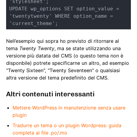
'stylesheet';

UPDATE wp_options SET option_value = 
'twentytwenty' WHERE option_name = 
'current_theme';
Nell’esempio qui sopra ho previsto di ritornare al
tema
Twenty Twenty
, ma se state utilizzando una
versione più datata del CMS (o questo tema non è
disponbile) potrete specificarne un altro, ad esempio
"Twenty Sixteen", "Twenty Seventeen" o qualsiasi
altra versione del tema predefinito del CMS.
Altri contenuti interessanti
Mettere WordPress in manutenzione senza usare
plugin
Tradurre un tema o un plugin Wordpress: guida
completa ai file .po/.mo