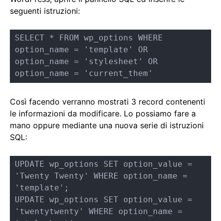
seguenti istruzioni:
SELECT * FROM wp_options WHERE 
option_name = 'template' OR 
option_name = 'stylesheet' OR 
option_name = 'current_them'
Così facendo verranno mostrati 3 record contenenti
le informazioni da modificare. Lo possiamo fare a
mano oppure mediante una nuova serie di istruzioni
SQL:
UPDATE wp_options SET option_value = 
'Twenty Twenty' WHERE option_name = 
'template';

UPDATE wp_options SET option_value = 
'twentytwenty' WHERE option_name = 