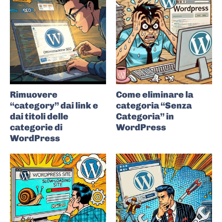
Rimuovere
Come eliminare la
“category” dai link e
categoria “Senza
dai titoli delle
Categoria” in
categorie di
WordPress
WordPress