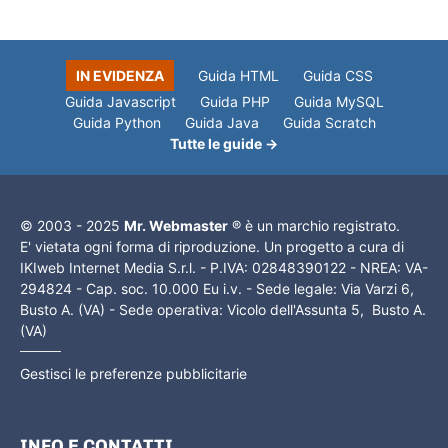
IN EVIDENZA
Guida HTML
Guida CSS
Guida Javascript
Guida PHP
Guida MySQL
Guida Python
Guida Java
Guida Scratch
Tutte le guide →
© 2003 - 2025
Mr. Webmaster
® è un marchio registrato.
E' vietata ogni forma di riproduzione. Un progetto a cura di
IKIweb Internet Media S.r.l. - P.IVA: 02848390122 - NREA: VA-
294824 - Cap. soc. 10.000 Eu i.v. - Sede legale: Via Varzi 6,
Busto A. (VA) - Sede operativa: Vicolo dell'Assunta 5, Busto A.
(VA)
Gestisci le preferenze pubblicitarie
INFO E CONTATTI