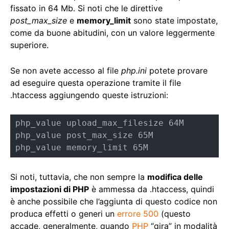
fissato in 64 Mb. Si noti che le direttive
post_max_size
e
memory_limit
sono state impostate,
come da buone abitudini, con un valore leggermente
superiore.
Se non avete accesso al file
php.ini
potete provare
ad eseguire questa operazione tramite il file
.htaccess aggiungendo queste istruzioni:
php_value upload_max_filesize 64M

php_value post_max_size 65M

php_value memory_limit 65M
Si noti, tuttavia, che non sempre la
modifica delle
impostazioni di PHP
è ammessa da .htaccess, quindi
è anche possibile che l’aggiunta di questo codice non
produca effetti o generi un
errore 500
(questo
accade, generalmente, quando
PHP
“gira” in modalità