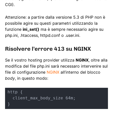
CGI).
Attenzione: a partire dalla versione 5.3 di PHP non è
possibile agire su questi parametri utilizzando la
funzione
ini_set()
ma è sempre necessario agire su
php.ini, .htaccess, httpd.conf o .user.ini.
Risolvere l’errore 413 su NGINX
Se il vostro hosting provider utilizza
NGINX
, oltre alla
modifica del file php.ini sarà necessaro intervenire sul
file di configurazione
NGINX
all’interno del blocco
body
, in questo modo:
http {

  client_max_body_size 64m;

}