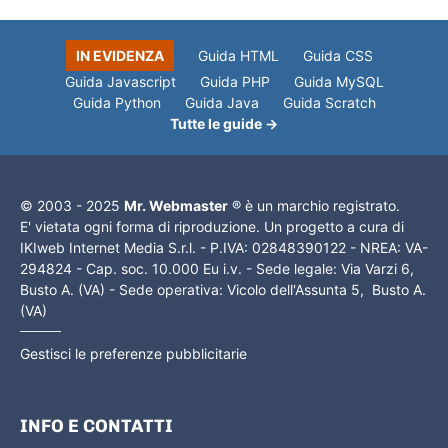
IN EVIDENZA
Guida HTML
Guida CSS
Guida Javascript
Guida PHP
Guida MySQL
Guida Python
Guida Java
Guida Scratch
Tutte le guide →
© 2003 - 2025
Mr. Webmaster
® è un marchio registrato.
E' vietata ogni forma di riproduzione. Un progetto a cura di
IKIweb Internet Media S.r.l. - P.IVA: 02848390122 - NREA: VA-
294824 - Cap. soc. 10.000 Eu i.v. - Sede legale: Via Varzi 6,
Busto A. (VA) - Sede operativa: Vicolo dell'Assunta 5, Busto A.
(VA)
Gestisci le preferenze pubblicitarie
INFO E CONTATTI