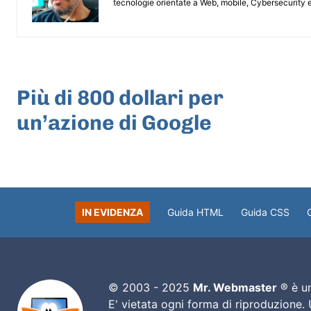
tecnologie orientate a Web, mobile, Cybersecurity e
ARTICOLO PRECEDENTE
Più di 800 dollari per
un’azione di Google
IN EVIDENZA
Guida HTML
Guida CSS
© 2003 - 2025
Mr. Webmaster
® è un
E' vietata ogni forma di riproduzione.