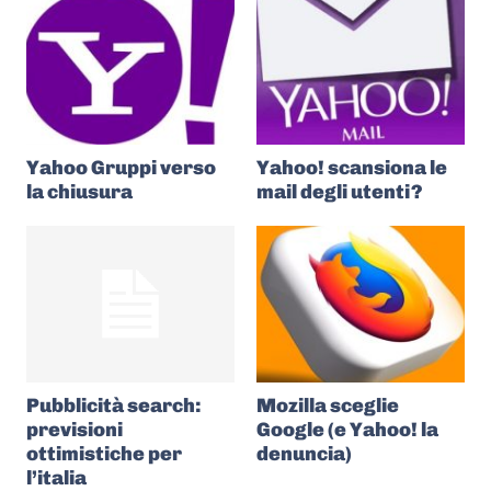
Yahoo Gruppi verso
Yahoo! scansiona le
la chiusura
mail degli utenti?
Pubblicità search:
Mozilla sceglie
previsioni
Google (e Yahoo! la
ottimistiche per
denuncia)
l’italia