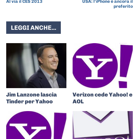
Al via il CES 2013
USA: l’iPhone è ancora il
preferito
LEGGI ANCHE...
Jim Lanzone lascia
Verizon cede Yahoo! e
Tinder per Yahoo
AOL