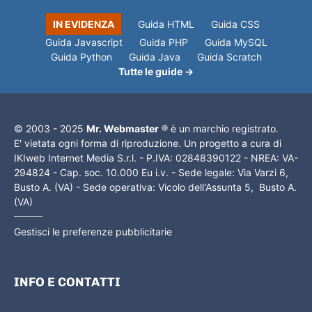
IN EVIDENZA
Guida HTML
Guida CSS
Guida Javascript
Guida PHP
Guida MySQL
Guida Python
Guida Java
Guida Scratch
Tutte le guide →
© 2003 - 2025
Mr. Webmaster
® è un marchio registrato.
E' vietata ogni forma di riproduzione. Un progetto a cura di
IKIweb Internet Media S.r.l. - P.IVA: 02848390122 - NREA: VA-
294824 - Cap. soc. 10.000 Eu i.v. - Sede legale: Via Varzi 6,
Busto A. (VA) - Sede operativa: Vicolo dell'Assunta 5, Busto A.
(VA)
Gestisci le preferenze pubblicitarie
INFO E CONTATTI