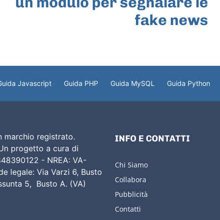
un modulo per segnalare le
fake news
Guida Javascript
Guida PHP
Guida MySQL
Guida Python
 marchio registrato.
INFO E CONTATTI
 Un progetto a cura di
02848390122 - NREA: VA-
Chi Siamo
e legale: Via Varzi 6, Busto
Collabora
Assunta 5, Busto A. (VA)
Pubblicità
Contatti