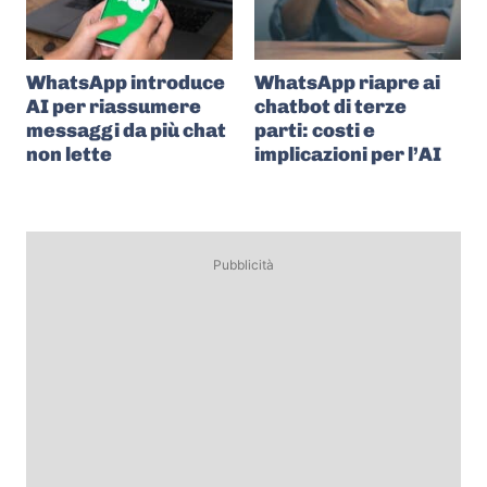
WhatsApp introduce
WhatsApp riapre ai
AI per riassumere
chatbot di terze
messaggi da più chat
parti: costi e
non lette
implicazioni per l’AI
Pubblicità