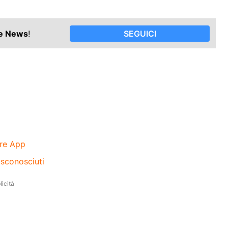
le News
!
SEGUICI
tre App
sconosciuti
icità