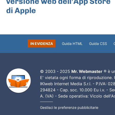
versione web dell’App Store
di Apple
IN EVIDENZA
Guida HTML
Guida CSS
© 2003 - 2025
Mr. Webmaster
® è un
E' vietata ogni forma di riproduzione.
IKIweb Internet Media S.r.l. - P.IVA: 
294824 - Cap. soc. 10.000 Eu i.v. - Sed
A. (VA) - Sede operativa: Vicolo dell'
Gestisci le preferenze pubblicitarie