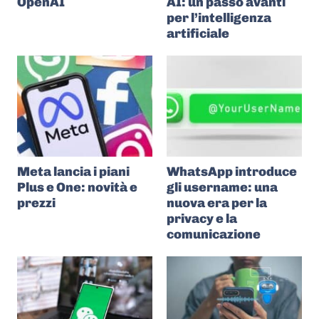
OpenAI
AI: un passo avanti
per l’intelligenza
artificiale
Meta lancia i piani
WhatsApp introduce
Plus e One: novità e
gli username: una
prezzi
nuova era per la
privacy e la
comunicazione