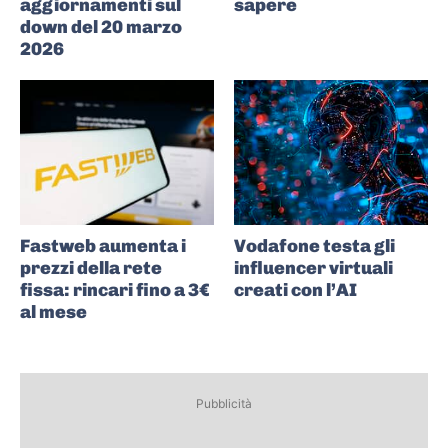
aggiornamenti sul
sapere
down del 20 marzo
2026
Fastweb aumenta i
Vodafone testa gli
prezzi della rete
influencer virtuali
fissa: rincari fino a 3€
creati con l’AI
al mese
Pubblicità