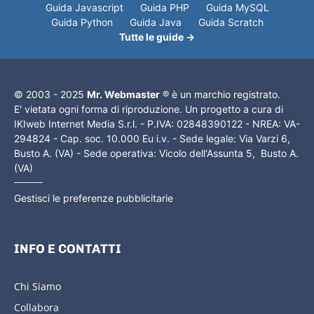
Guida Javascript
Guida PHP
Guida MySQL
Guida Python
Guida Java
Guida Scratch
Tutte le guide →
© 2003 - 2025
Mr. Webmaster
® è un marchio registrato.
E' vietata ogni forma di riproduzione. Un progetto a cura di
IKIweb Internet Media S.r.l. - P.IVA: 02848390122 - NREA: VA-
294824 - Cap. soc. 10.000 Eu i.v. - Sede legale: Via Varzi 6,
Busto A. (VA) - Sede operativa: Vicolo dell'Assunta 5, Busto A.
(VA)
Gestisci le preferenze pubblicitarie
INFO E CONTATTI
Chi Siamo
Collabora