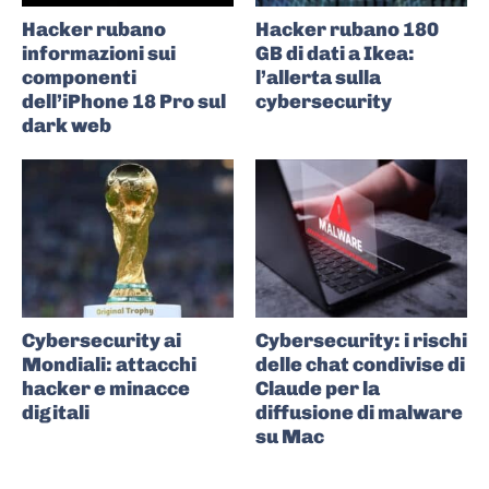
Hacker rubano
Hacker rubano 180
informazioni sui
GB di dati a Ikea:
componenti
l’allerta sulla
dell’iPhone 18 Pro sul
cybersecurity
dark web
Cybersecurity ai
Cybersecurity: i rischi
Mondiali: attacchi
delle chat condivise di
hacker e minacce
Claude per la
digitali
diffusione di malware
su Mac