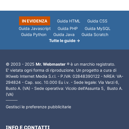
IN EVIDENZA
Guida HTML
Guida CSS
Guida Javascript
Guida PHP
Guida MySQL
Guida Python
Guida Java
Guida Scratch
Tutte le guide →
© 2003 - 2025
Mr. Webmaster
® è un marchio registrato.
E' vietata ogni forma di riproduzione. Un progetto a cura di
IKIweb Internet Media S.r.l. - P.IVA: 02848390122 - NREA: VA-
294824 - Cap. soc. 10.000 Eu i.v. - Sede legale: Via Varzi 6,
Busto A. (VA) - Sede operativa: Vicolo dell'Assunta 5, Busto A.
(VA)
Gestisci le preferenze pubblicitarie
INFO E CONTATTI