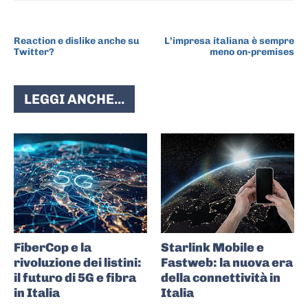
ARTICOLO PRECEDENTE
ARTICOLO SUCCESSIVO
Reaction e dislike anche su
L’impresa italiana è sempre
Twitter?
meno on-premises
LEGGI ANCHE...
FiberCop e la
Starlink Mobile e
rivoluzione dei listini:
Fastweb: la nuova era
il futuro di 5G e fibra
della connettività in
in Italia
Italia