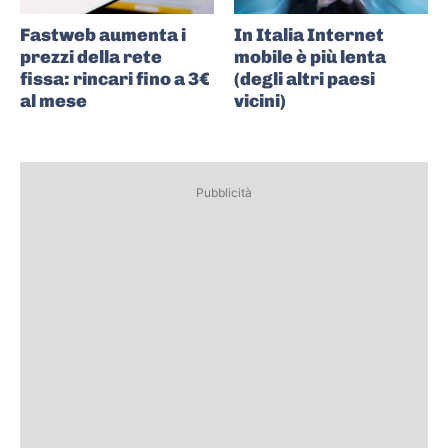
Fastweb aumenta i
In Italia Internet
prezzi della rete
mobile è più lenta
fissa: rincari fino a 3€
(degli altri paesi
al mese
vicini)
Pubblicità