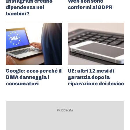
Instagram creano
Web non sono
dipendenza nei
conformi al GDPR
bambini?
Google: ecco perché il
UE: altri 12 mesi di
DMA danneggia i
garanzia dopo la
consumatori
riparazione dei device
Pubblicità