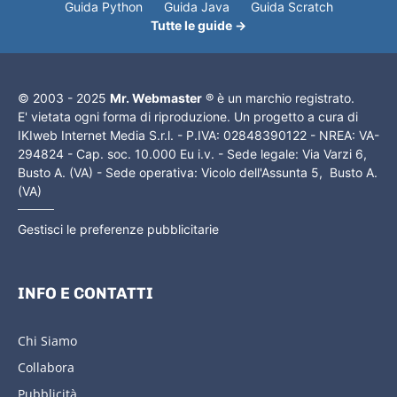
Guida Python
Guida Java
Guida Scratch
Tutte le guide →
© 2003 - 2025
Mr. Webmaster
® è un marchio registrato.
E' vietata ogni forma di riproduzione. Un progetto a cura di
IKIweb Internet Media S.r.l. - P.IVA: 02848390122 - NREA: VA-
294824 - Cap. soc. 10.000 Eu i.v. - Sede legale: Via Varzi 6,
Busto A. (VA) - Sede operativa: Vicolo dell'Assunta 5, Busto A.
(VA)
Gestisci le preferenze pubblicitarie
INFO E CONTATTI
Chi Siamo
Collabora
Pubblicità