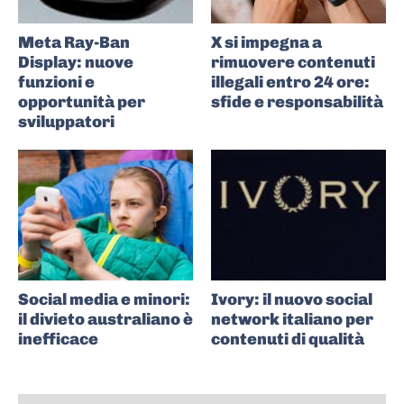
Meta Ray-Ban
X si impegna a
Display: nuove
rimuovere contenuti
funzioni e
illegali entro 24 ore:
opportunità per
sfide e responsabilità
sviluppatori
Social media e minori:
Ivory: il nuovo social
il divieto australiano è
network italiano per
inefficace
contenuti di qualità