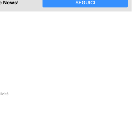
le News
!
SEGUICI
icità