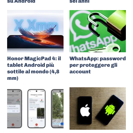
su Android
sei anni
Honor MagicPad 4: il
WhatsApp: password
tablet Android più
per proteggere gli
sottile al mondo (4,8
account
mm)