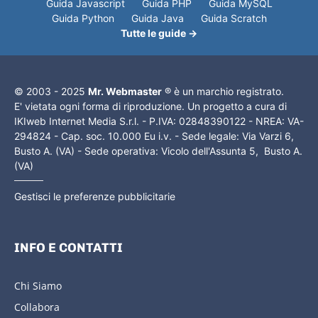
Guida Javascript
Guida PHP
Guida MySQL
Guida Python
Guida Java
Guida Scratch
Tutte le guide →
© 2003 - 2025
Mr. Webmaster
® è un marchio registrato.
E' vietata ogni forma di riproduzione. Un progetto a cura di
IKIweb Internet Media S.r.l. - P.IVA: 02848390122 - NREA: VA-
294824 - Cap. soc. 10.000 Eu i.v. - Sede legale: Via Varzi 6,
Busto A. (VA) - Sede operativa: Vicolo dell'Assunta 5, Busto A.
(VA)
Gestisci le preferenze pubblicitarie
INFO E CONTATTI
Chi Siamo
Collabora