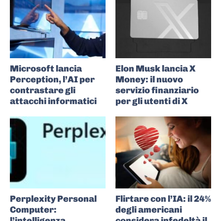
Microsoft lancia
Elon Musk lancia X
Perception, l’AI per
Money: il nuovo
contrastare gli
servizio finanziario
attacchi informatici
per gli utenti di X
Perplexity Personal
Flirtare con l’IA: il 24%
Computer:
degli americani
l’intelligenza
considera infedeltà il