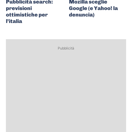
Pubblicità search:
Mozilla sceglie
previsioni
Google (e Yahoo! la
ottimistiche per
denuncia)
l’italia
Pubblicità