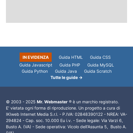
IN EVIDENZA
Guida HTML
Guida CSS
Guida Javascript
Guida PHP
Guida MySQL
Guida Python
Guida Java
Guida Scratch
Tutte le guide →
© 2003 - 2025
Mr. Webmaster
® è un marchio registrato.
E' vietata ogni forma di riproduzione. Un progetto a cura di
IKIweb Internet Media S.r.l. - P.IVA: 02848390122 - NREA: VA-
294824 - Cap. soc. 10.000 Eu i.v. - Sede legale: Via Varzi 6,
Busto A. (VA) - Sede operativa: Vicolo dell'Assunta 5, Busto A.
(VA)