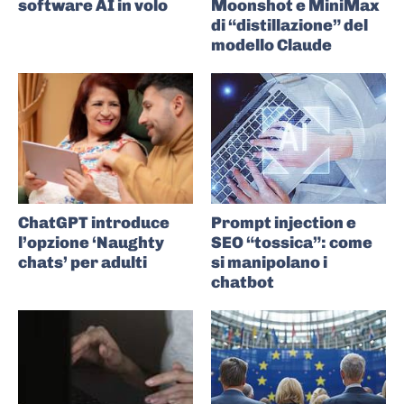
software AI in volo
Moonshot e MiniMax
di “distillazione” del
modello Claude
ChatGPT introduce
Prompt injection e
l’opzione ‘Naughty
SEO “tossica”: come
chats’ per adulti
si manipolano i
chatbot