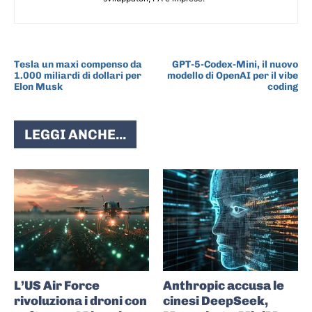
ARTICOLO PRECEDENTE
ARTICOLO SUCCESSIVO
Tesla un maxi compenso da
GPT-5-Codex-Mini, il nuovo
1.000 miliardi di dollari per
modello di OpenAI per il vibe
Elon Musk
coding
LEGGI ANCHE...
L’US Air Force
Anthropic accusa le
rivoluziona i droni con
cinesi DeepSeek,