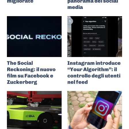
migliorate
panorama dei social
media
The Social
Instagram introduce
Reckoning: il nuovo
“Your Algorithm”: il
film su Facebook e
controllo degli utenti
Zuckerberg
nel feed