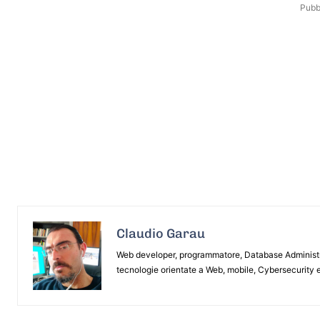
Pubbl
Claudio Garau
Web developer, programmatore, Database Administrat
tecnologie orientate a Web, mobile, Cybersecurity e