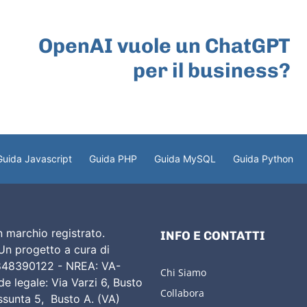
ARTICOLO SUCCESSIVO
OpenAI vuole un ChatGPT
per il business?
Guida Javascript
Guida PHP
Guida MySQL
Guida Python
 marchio registrato.
INFO E CONTATTI
 Un progetto a cura di
02848390122 - NREA: VA-
Chi Siamo
e legale: Via Varzi 6, Busto
Collabora
Assunta 5, Busto A. (VA)