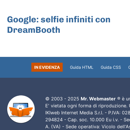
ARTICOLO PRECEDENTE
Google: selfie infiniti con
DreamBooth
IN EVIDENZA
Guida HTML
Guida CSS
© 2003 - 2025
Mr. Webmaster
® è un
E' vietata ogni forma di riproduzione.
IKIweb Internet Media S.r.l. - P.IVA: 
294824 - Cap. soc. 10.000 Eu i.v. - Sed
A. (VA) - Sede operativa: Vicolo dell'