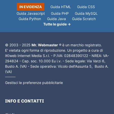
IN EVIDENZA
Guida HTML
Guida CSS
Guida Javascript
Guida PHP
Guida MySQL
Guida Python
Guida Java
Guida Scratch
Tutte le guide →
© 2003 - 2025
Mr. Webmaster
® è un marchio registrato.
E' vietata ogni forma di riproduzione. Un progetto a cura di
IKIweb Internet Media S.r.l. - P.IVA: 02848390122 - NREA: VA-
294824 - Cap. soc. 10.000 Eu i.v. - Sede legale: Via Varzi 6,
Busto A. (VA) - Sede operativa: Vicolo dell'Assunta 5, Busto A.
(VA)
Gestisci le preferenze pubblicitarie
INFO E CONTATTI