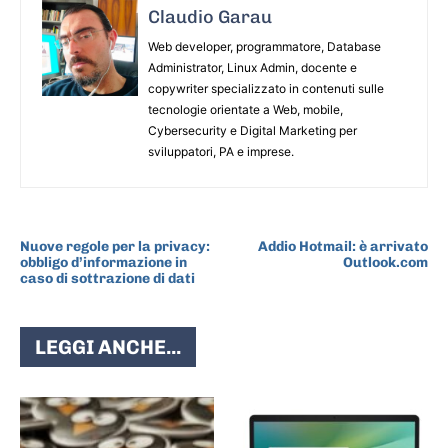
Claudio Garau
Web developer, programmatore, Database
Administrator, Linux Admin, docente e
copywriter specializzato in contenuti sulle
tecnologie orientate a Web, mobile,
Cybersecurity e Digital Marketing per
sviluppatori, PA e imprese.
ARTICOLO PRECEDENTE
ARTICOLO SUCCESSIVO
Nuove regole per la privacy:
Addio Hotmail: è arrivato
obbligo d’informazione in
Outlook.com
caso di sottrazione di dati
LEGGI ANCHE...