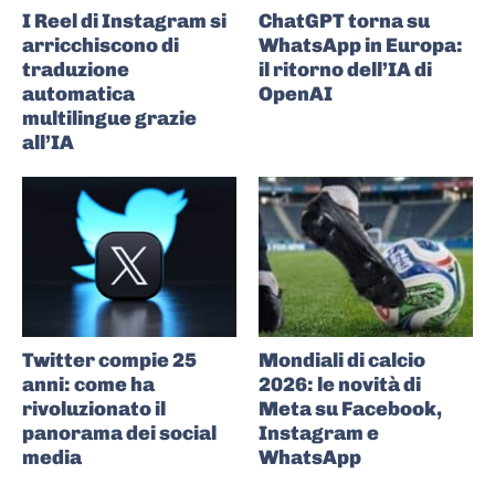
I Reel di Instagram si
ChatGPT torna su
arricchiscono di
WhatsApp in Europa:
traduzione
il ritorno dell’IA di
automatica
OpenAI
multilingue grazie
all’IA
Twitter compie 25
Mondiali di calcio
anni: come ha
2026: le novità di
rivoluzionato il
Meta su Facebook,
panorama dei social
Instagram e
media
WhatsApp