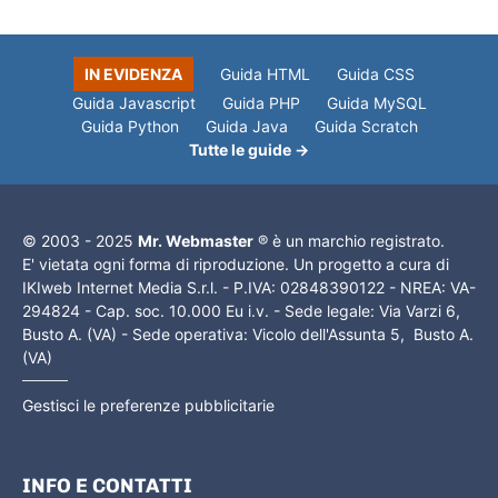
IN EVIDENZA
Guida HTML
Guida CSS
Guida Javascript
Guida PHP
Guida MySQL
Guida Python
Guida Java
Guida Scratch
Tutte le guide →
© 2003 - 2025
Mr. Webmaster
® è un marchio registrato.
E' vietata ogni forma di riproduzione. Un progetto a cura di
IKIweb Internet Media S.r.l. - P.IVA: 02848390122 - NREA: VA-
294824 - Cap. soc. 10.000 Eu i.v. - Sede legale: Via Varzi 6,
Busto A. (VA) - Sede operativa: Vicolo dell'Assunta 5, Busto A.
(VA)
Gestisci le preferenze pubblicitarie
INFO E CONTATTI