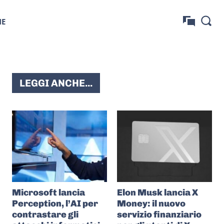
NE
LEGGI ANCHE...
Microsoft lancia
Elon Musk lancia X
Perception, l’AI per
Money: il nuovo
contrastare gli
servizio finanziario