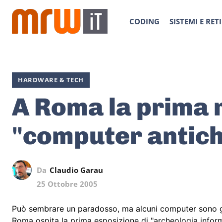
CODING
SISTEMI E RETI
HARDWARE & TECH
A Roma la prima 
"computer antich
Da
Claudio Garau
25 Ottobre 2005
Può sembrare un paradosso, ma alcuni computer sono già
Roma ospita la prima esposizione di "archeologia inform