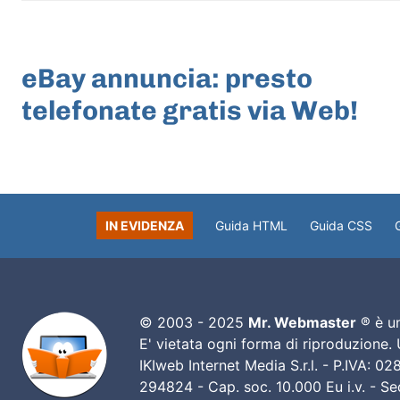
ARTICOLO PRECEDENTE
eBay annuncia: presto
telefonate gratis via Web!
IN EVIDENZA
Guida HTML
Guida CSS
© 2003 - 2025
Mr. Webmaster
® è un
E' vietata ogni forma di riproduzione.
IKIweb Internet Media S.r.l. - P.IVA: 
294824 - Cap. soc. 10.000 Eu i.v. - Sed