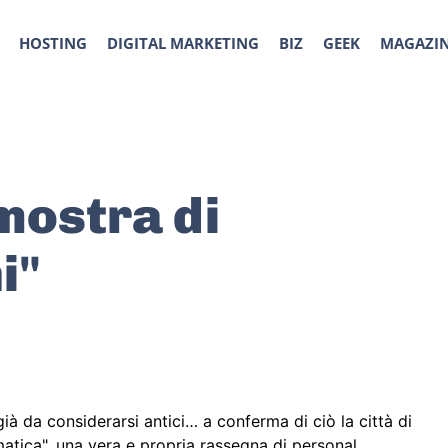
HOSTING
DIGITAL MARKETING
BIZ
GEEK
MAGAZI
mostra di
i"
 da considerarsi antici… a conferma di ciò la città di
atica", una vera e propria rassegna di personal