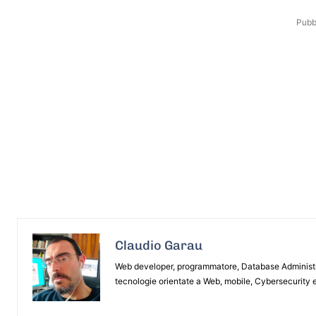
Pubbl
Claudio Garau
Web developer, programmatore, Database Administrat
tecnologie orientate a Web, mobile, Cybersecurity e