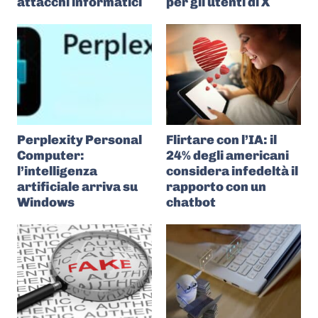
attacchi informatici
per gli utenti di X
Perplexity Personal
Flirtare con l’IA: il
Computer:
24% degli americani
l’intelligenza
considera infedeltà il
artificiale arriva su
rapporto con un
Windows
chatbot