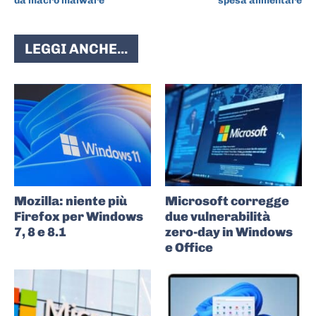
da macro malware
spesa alimentare
LEGGI ANCHE...
Mozilla: niente più
Microsoft corregge
Firefox per Windows
due vulnerabilità
7, 8 e 8.1
zero-day in Windows
e Office