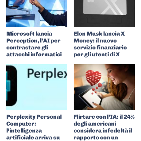
Microsoft lancia
Elon Musk lancia X
Perception, l’AI per
Money: il nuovo
contrastare gli
servizio finanziario
attacchi informatici
per gli utenti di X
Perplexity Personal
Flirtare con l’IA: il 24%
Computer:
degli americani
l’intelligenza
considera infedeltà il
artificiale arriva su
rapporto con un