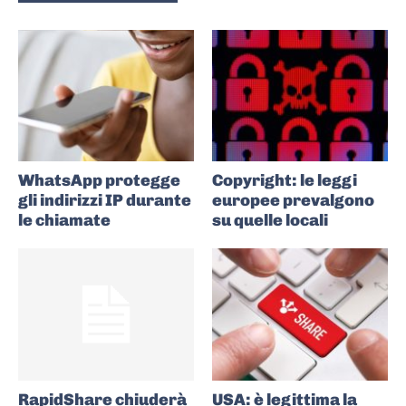
WhatsApp protegge
Copyright: le leggi
gli indirizzi IP durante
europee prevalgono
le chiamate
su quelle locali
RapidShare chiuderà
USA: è legittima la