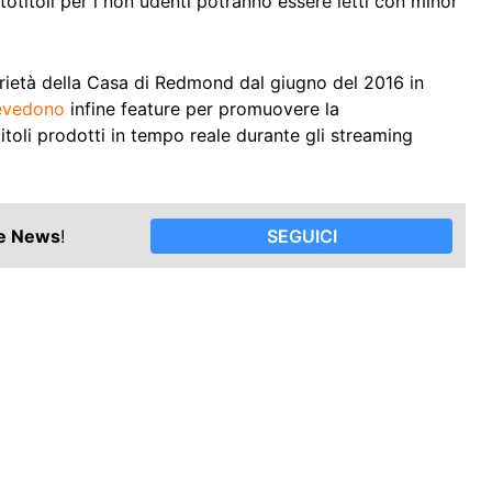
totitoli per i non udenti potranno essere letti con minor
prietà della Casa di Redmond dal giugno del 2016 in
evedono
infine feature per promuovere la
toli prodotti in tempo reale durante gli streaming
le News
!
SEGUICI