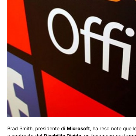
Brad Smith, presidente di
Microsoft
, ha reso note quell
a contrasto del
Disability Divide
, un fenomeno purtropp