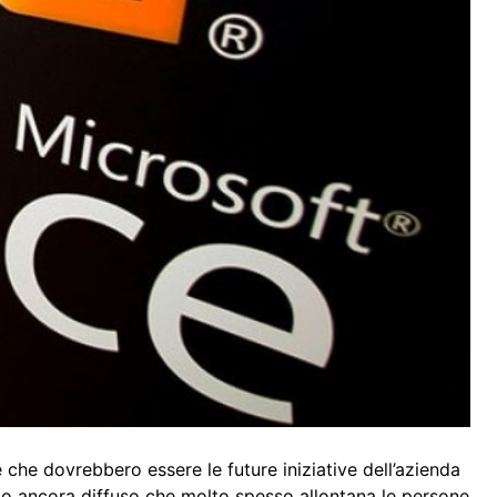
e che dovrebbero essere le future iniziative dell’azienda
o ancora diffuso che molto spesso allontana le persone