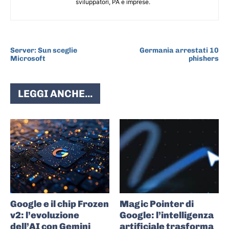
sviluppatori, PA e imprese.
ARTICOLO PRECEDENTE
ARTICOLO SUCCESSIVO
Server: Sun sceglie
Germania arrestati 10
Microsoft
phishers
LEGGI ANCHE...
Google e il chip Frozen
Magic Pointer di
v2: l’evoluzione
Google: l’intelligenza
dell’AI con Gemini
artificiale trasforma