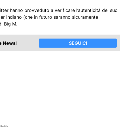
tter hanno provveduto a verificare l’autenticità del suo
r indiano (che in futuro saranno sicuramente
di Big M.
le News
!
SEGUICI
icità