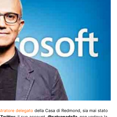
tratore delegato
della Casa di Redmond, sia mai stato
g
Twitter
; il suo account,
@satyanadella
, non vedeva la