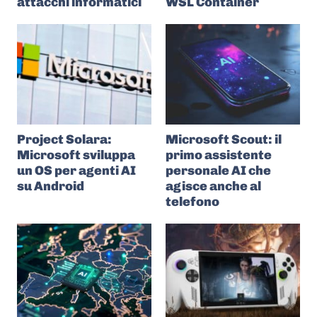
attacchi informatici
WSL Container
Project Solara:
Microsoft Scout: il
Microsoft sviluppa
primo assistente
un OS per agenti AI
personale AI che
su Android
agisce anche al
telefono