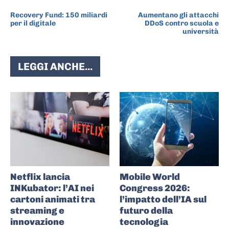
ARTICOLO PRECEDENTE
ARTICOLO SUCCESSIVO
Recovery Fund: 150 miliardi
Aumentano gli attacchi
per il digitale
DDoS contro scuola e
università
LEGGI ANCHE...
Netflix lancia
Mobile World
INKubator: l’AI nei
Congress 2026:
cartoni animati tra
l’impatto dell’IA sul
streaming e
futuro della
innovazione
tecnologia