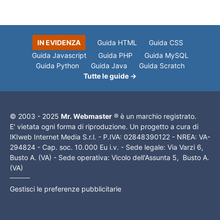
IN EVIDENZA
Guida HTML
Guida CSS
Guida Javascript
Guida PHP
Guida MySQL
Guida Python
Guida Java
Guida Scratch
Tutte le guide →
© 2003 - 2025
Mr. Webmaster
® è un marchio registrato.
E' vietata ogni forma di riproduzione. Un progetto a cura di
IKIweb Internet Media S.r.l. - P.IVA: 02848390122 - NREA: VA-
294824 - Cap. soc. 10.000 Eu i.v. - Sede legale: Via Varzi 6,
Busto A. (VA) - Sede operativa: Vicolo dell'Assunta 5, Busto A.
(VA)
Gestisci le preferenze pubblicitarie