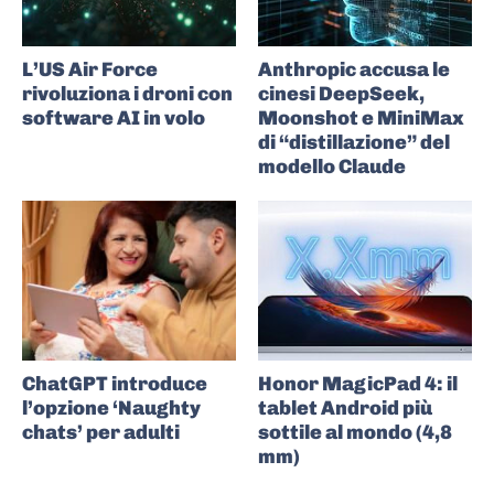
L’US Air Force
Anthropic accusa le
rivoluziona i droni con
cinesi DeepSeek,
software AI in volo
Moonshot e MiniMax
di “distillazione” del
modello Claude
ChatGPT introduce
Honor MagicPad 4: il
l’opzione ‘Naughty
tablet Android più
chats’ per adulti
sottile al mondo (4,8
mm)