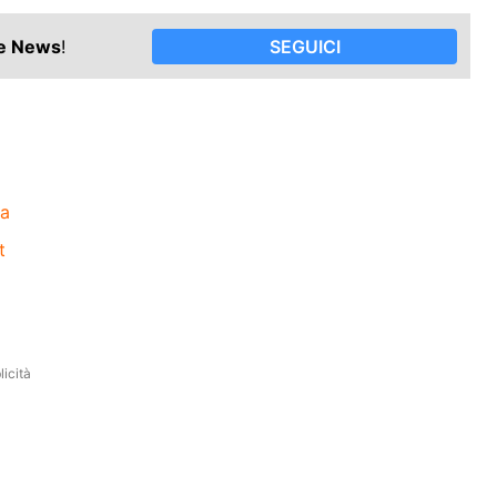
le News
!
SEGUICI
za
t
icità