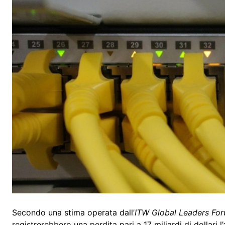
Secondo una stima operata dall’
ITW Global Leaders Fo
registrerebbero una perdita pari a 17 miliardi di dollari 