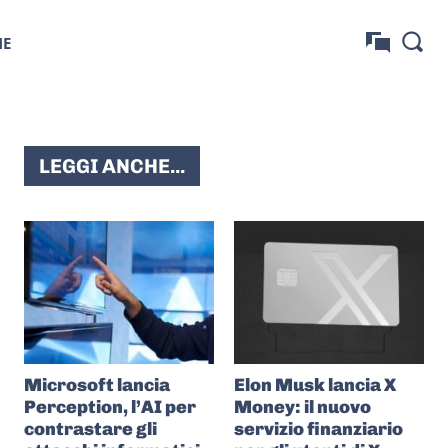
NE
LEGGI ANCHE...
Microsoft lancia
Elon Musk lancia X
Perception, l’AI per
Money: il nuovo
contrastare gli
servizio finanziario