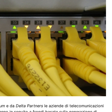
rum
e da
Delta Partners
le aziende di telecomunicazioni
l’anno in seguito a frondi basate sulla generazione di