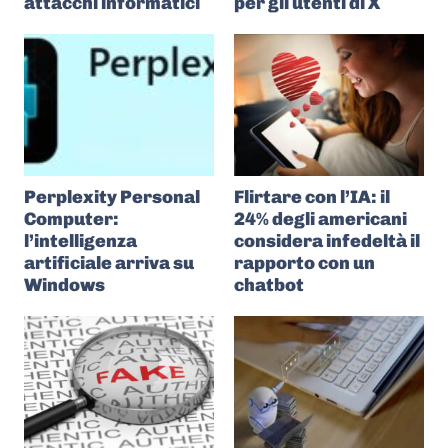
attacchi informatici
per gli utenti di X
Perplexity Personal
Flirtare con l’IA: il
Computer:
24% degli americani
l’intelligenza
considera infedeltà il
artificiale arriva su
rapporto con un
Windows
chatbot