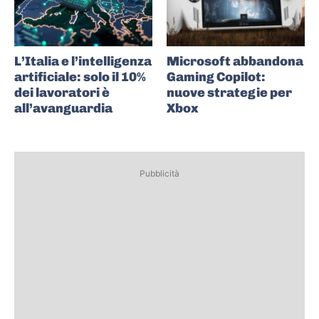
L’Italia e l’intelligenza
Microsoft abbandona
artificiale: solo il 10%
Gaming Copilot:
dei lavoratori è
nuove strategie per
all’avanguardia
Xbox
Pubblicità