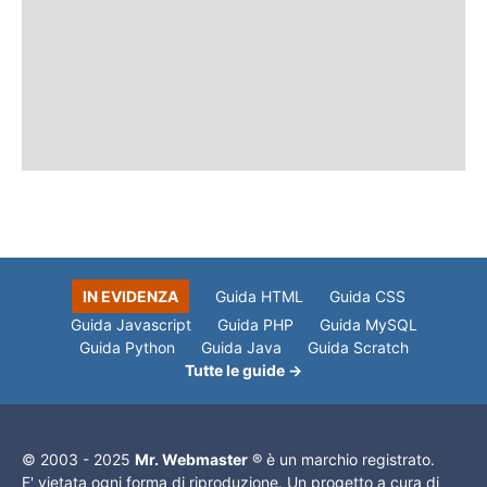
IN EVIDENZA
Guida HTML
Guida CSS
Guida Javascript
Guida PHP
Guida MySQL
Guida Python
Guida Java
Guida Scratch
Tutte le guide →
© 2003 - 2025
Mr. Webmaster
® è un marchio registrato.
E' vietata ogni forma di riproduzione. Un progetto a cura di