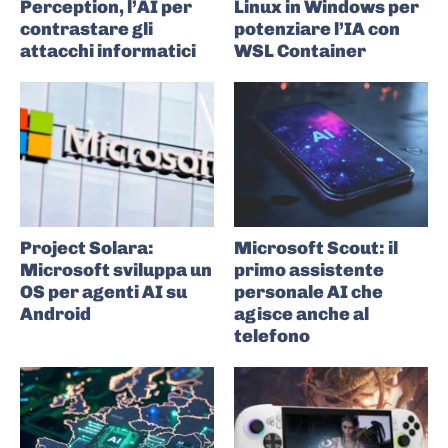
Perception, l’AI per
Linux in Windows per
contrastare gli
potenziare l’IA con
attacchi informatici
WSL Container
Project Solara:
Microsoft Scout: il
Microsoft sviluppa un
primo assistente
OS per agenti AI su
personale AI che
Android
agisce anche al
telefono