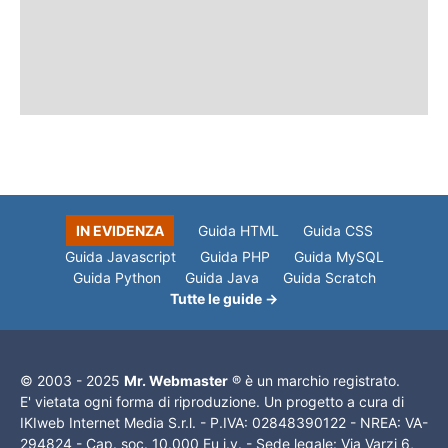
IN EVIDENZA
Guida HTML
Guida CSS
Guida Javascript
Guida PHP
Guida MySQL
Guida Python
Guida Java
Guida Scratch
Tutte le guide →
© 2003 - 2025
Mr. Webmaster
® è un marchio registrato.
E' vietata ogni forma di riproduzione. Un progetto a cura di
IKIweb Internet Media S.r.l. - P.IVA: 02848390122 - NREA: VA-
294824 - Cap. soc. 10.000 Eu i.v. - Sede legale: Via Varzi 6,