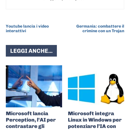
ARTICOLO PRECEDENTE
ARTICOLO SUCCESSIVO
Youtube lancia i video
Germania: combattere il
interattivi
crimine con un Trojan
LEGGI ANCHE...
Microsoft lancia
Microsoft integra
Perception, l’AI per
Linux in Windows per
contrastare gli
potenziare l’IA con