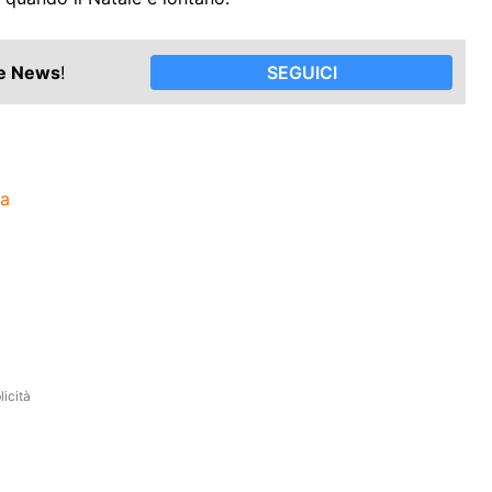
le News
!
SEGUICI
za
icità