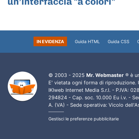
un’interfaccia "a colori"
IN EVIDENZA
Guida HTML
Guida CSS
© 2003 - 2025
Mr. Webmaster
® è un
E' vietata ogni forma di riproduzione.
IKIweb Internet Media S.r.l. - P.IVA: 
294824 - Cap. soc. 10.000 Eu i.v. - Sed
A. (VA) - Sede operativa: Vicolo dell'
Gestisci le preferenze pubblicitarie