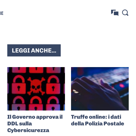
NE
LEGGI ANCHE...
Il Governo approva il
Truffe online: i dati
DDL sulla
della Polizia Postale
Cybersicurezza