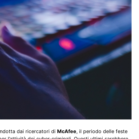
ndotta dai ricercatori di
McAfee
, il periodo delle feste
r l’attività dei cyber-criminali. Questi ultimi sarebbero