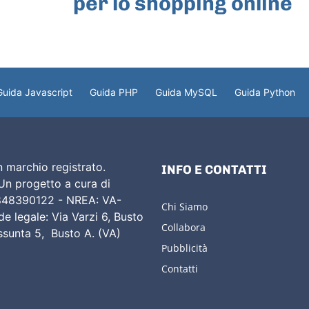
per lo shopping online
Guida Javascript
Guida PHP
Guida MySQL
Guida Python
 marchio registrato.
INFO E CONTATTI
 Un progetto a cura di
02848390122 - NREA: VA-
Chi Siamo
e legale: Via Varzi 6, Busto
Collabora
Assunta 5, Busto A. (VA)
Pubblicità
Contatti