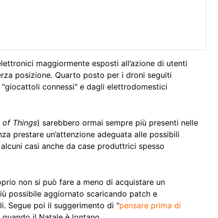
ettronici maggiormente esposti all’azione di utenti
erza posizione. Quarto posto per i droni seguiti
si "giocattoli connessi" e dagli elettrodomestici
t of Things
) sarebbero ormai sempre più presenti nelle
nza prestare un’attenzione adeguata alle possibili
alcuni casi anche da case produttrici spesso
oprio non si può fare a meno di acquistare un
più possibile aggiornato scaricando patch e
. Segue poi il suggerimento di "
pensare prima di
quando il Natale è lontano.