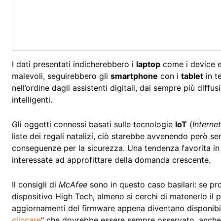
I dati presentati indicherebbero i
laptop
come i device el
malevoli, seguirebbero gli
smartphone
con i
tablet
in t
nell’ordine dagli assistenti digitali, dai sempre più diffu
intelligenti.
Gli oggetti connessi basati sulle tecnologie
IoT
(
Interne
liste dei regali natalizi, ciò starebbe avvenendo però se
conseguenze per la sicurezza. Una tendenza favorita in 
interessate ad approfittare della domanda crescente.
Il consigli di
McAfee
sono in questo caso basilari: se pr
dispositivo High Tech, almeno si cerchi di matenerlo il 
aggiornamenti del firmware appena diventano disponibili
cliccare
" che dovrebbe essere sempre osservato, anche 