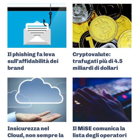
Il phishing fa leva
Cryptovalute:
sull’affidabilità dei
trafugati più di 4.5
brand
miliardi di dollari
Insicurezza nel
Il MiSE comunica la
Cloud, non sempre la
lista degli operatori