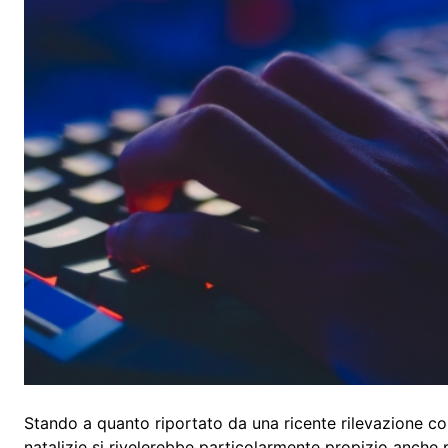
Stando a quanto riportato da una ricente rilevazione co
natalizie si rivelerebbe particolarmente propizio anche pe