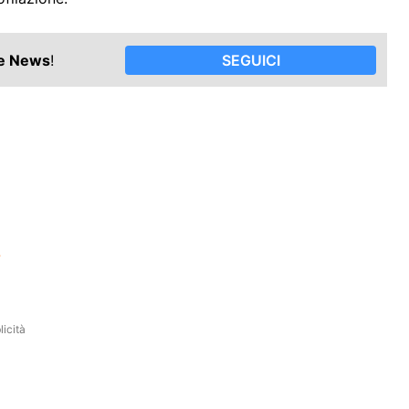
le News
!
SEGUICI
?
icità