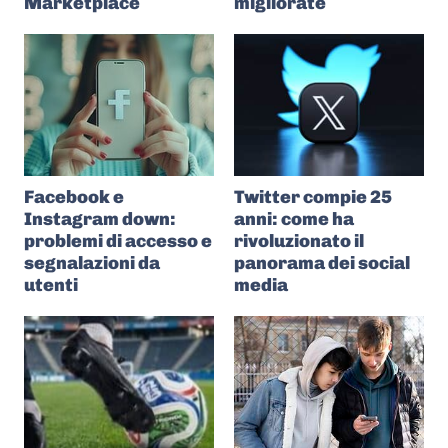
Marketplace
migliorate
Facebook e
Twitter compie 25
Instagram down:
anni: come ha
problemi di accesso e
rivoluzionato il
segnalazioni da
panorama dei social
utenti
media