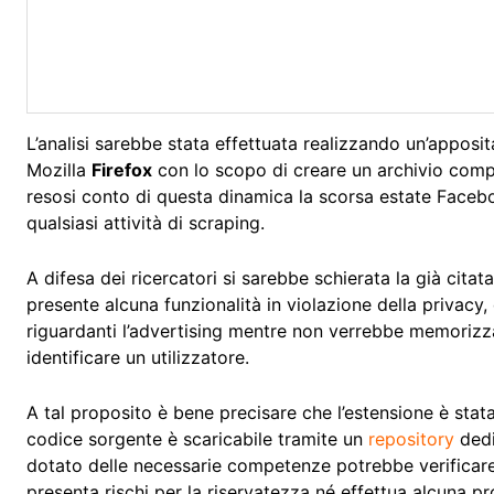
L’analisi sarebbe stata effettuata realizzando un’appo
Mozilla
Firefox
con lo scopo di creare un archivio compos
resosi conto di questa dinamica la scorsa estate Face
qualsiasi attività di scraping.
A difesa dei ricercatori si sarebbe schierata la già citat
presente alcuna funzionalità in violazione della privacy, 
riguardanti l’advertising mentre non verrebbe memoriz
identificare un utilizzatore.
A tal proposito è bene precisare che l’estensione è stat
codice sorgente è scaricabile tramite un
repository
dedi
dotato delle necessarie competenze potrebbe verificare
presenta rischi per la riservatezza né effettua alcuna pr