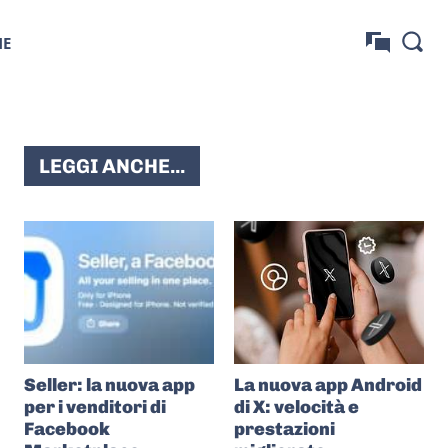
NE
LEGGI ANCHE...
Seller: la nuova app
La nuova app Android
per i venditori di
di X: velocità e
Facebook
prestazioni