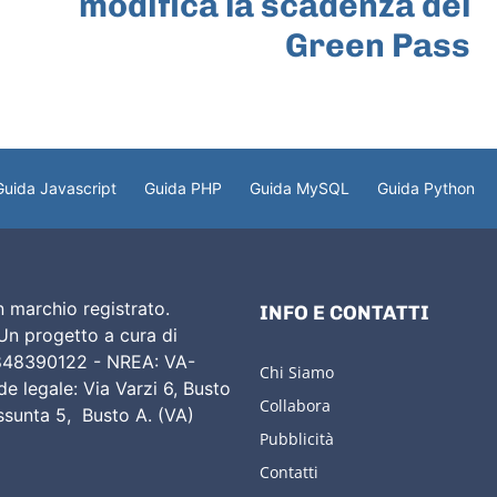
modifica la scadenza del
Green Pass
Guida Javascript
Guida PHP
Guida MySQL
Guida Python
 marchio registrato.
INFO E CONTATTI
 Un progetto a cura di
02848390122 - NREA: VA-
Chi Siamo
e legale: Via Varzi 6, Busto
Collabora
Assunta 5, Busto A. (VA)
Pubblicità
Contatti