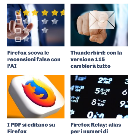
Firefox scova le
Thunderbird: con la
recensioni false con
versione 115
l’AI
cambierà tutto
I PDF si editano su
Firefox Relay: alias
Firefox
per i numeri di