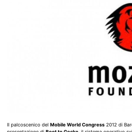
Il palcoscenico del
Mobile World Congress
2012 di Barc
presentazione di
Boot to Gecko
, il sistema operativo s